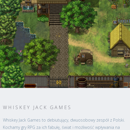
WHISKEY JACK GAMES
Whiskey Jack Games to debiutujący, dwuosobowy zespół z Polski.
Kochamy gry RPG za ich fabułę, świat i możliwość wpływania na