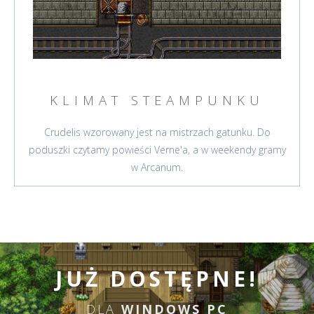
KLIMAT STEAMPUNKU
Crudelis wzorowany jest na mistrzach gatunku. Do
poduszki czytamy powieści Verne'a, a w weekendy gramy
w Arcanum.
JUŻ DOSTĘPNE!
DLA
WINDOWS PC