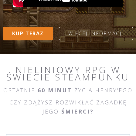
KUP TERAZ
WIĘCEJ INFORMACJI
NIELINIOWY RPG W
ŚWIECIE STEAMPUNKU
OSTATNIE
60 MINUT
ŻYCIA HENRY'EGO
CZY ZDĄŻYSZ ROZWIKŁAĆ ZAGADKĘ
JEGO
ŚMIERCI?